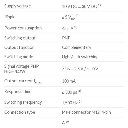
1)
Supply voltage
10 V DC … 30 V DC
2)
Ripple
≤ 5 V
pp
3)
Power consumption
45 mA
Switching output
PNP
Output function
Complementary
Switching mode
Light/dark switching
Signal voltage PNP
> Uv – 2,5 V / ca. 0 V
HIGH/LOW
Output current I
100 mA
max.
4)
Response time
≤ 330 µs
5)
Switching frequency
1,500 Hz
Connection type
Male connector M12, 4-pin
6)
A