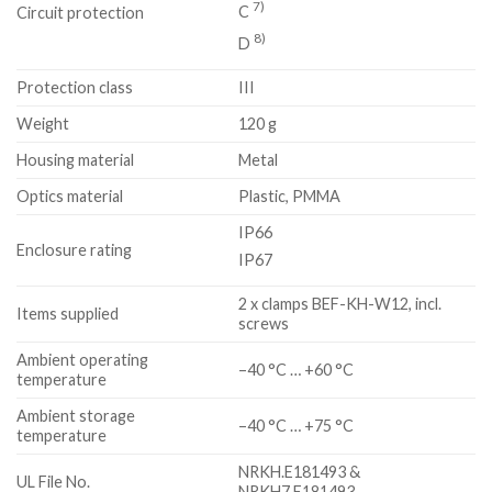
7)
C
Circuit protection
8)
D
Protection class
III
Weight
120 g
Housing material
Metal
Optics material
Plastic, PMMA
IP66
Enclosure rating
IP67
2 x clamps BEF-KH-W12, incl.
Items supplied
screws
Ambient operating
–40 °C … +60 °C
temperature
Ambient storage
–40 °C … +75 °C
temperature
NRKH.E181493 &
UL File No.
NRKH7.E181493