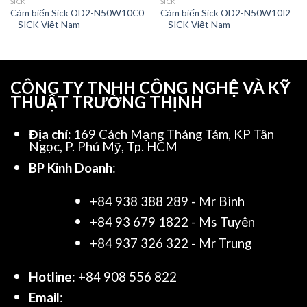
SICK
SICK
Cảm biến Sick OD2-N50W10C0
Cảm biến Sick OD2-N50W10I2
– SICK Việt Nam
– SICK Việt Nam
CÔNG TY TNHH CÔNG NGHỆ VÀ KỸ
THUẬT TRƯỜNG THỊNH
Địa chỉ:
169 Cách Mạng Tháng Tám, KP Tân
Ngọc, P. Phú Mỹ, Tp. HCM
BP Kinh Doanh
:
+84 938 388 289 - Mr Bình
+84 93 679 1822 - Ms Tuyên
+84 937 326 322 - Mr Trung
Hotline
: +84 908 556 822
Email
: