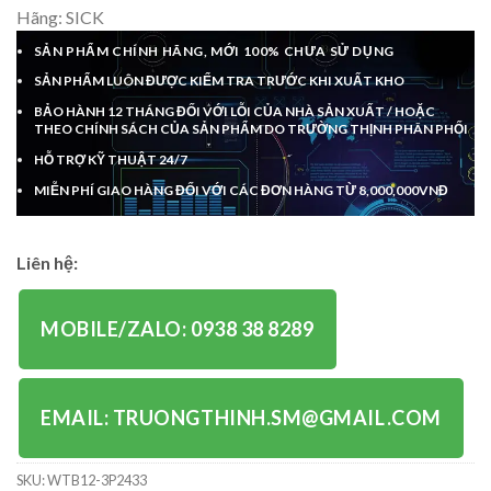
Hãng: SICK
SẢN PHẨM CHÍNH HÃNG, MỚI 100% CHƯA SỬ DỤNG
SẢN PHẨM LUÔN ĐƯỢC KIỂM TRA TRƯỚC KHI XUẤT KHO
BẢO HÀNH 12 THÁNG ĐỐI VỚI LỖI CỦA NHÀ SẢN XUẤT / HOẶC
THEO CHÍNH SÁCH CỦA SẢN PHẨM DO TRƯỜNG THỊNH PHÂN PHỐI
HỖ TRỢ KỸ THUẬT 24/7
MIỄN PHÍ GIAO HÀNG ĐỐI VỚI CÁC ĐƠN HÀNG TỪ 8,000,000VNĐ
Liên hệ:
MOBILE/ZALO: 0938 38 8289
EMAIL: TRUONGTHINH.SM@GMAIL.COM
SKU:
WTB12-3P2433