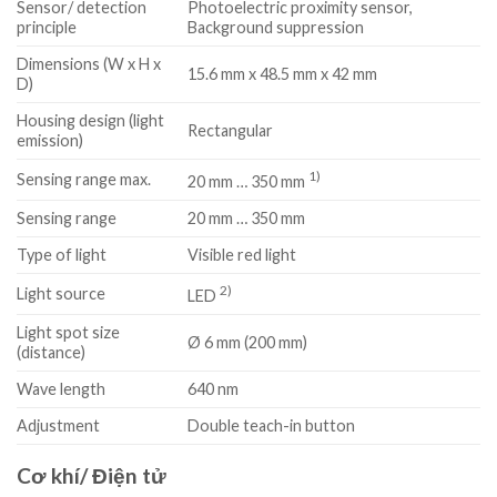
Sensor/ detection
Photoelectric proximity sensor,
principle
Background suppression
Dimensions (W x H x
15.6 mm x 48.5 mm x 42 mm
D)
Housing design (light
Rectangular
emission)
1)
Sensing range max.
20 mm … 350 mm
Sensing range
20 mm … 350 mm
Type of light
Visible red light
2)
Light source
LED
Light spot size
Ø 6 mm (200 mm)
(distance)
Wave length
640 nm
Adjustment
Double teach-in button
Cơ khí/ Điện tử