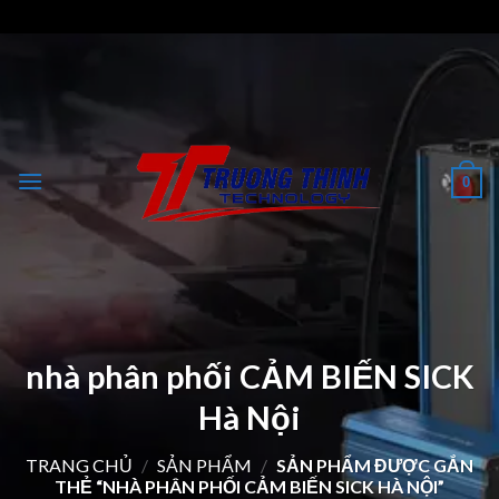
Skip
to
content
0
nhà phân phối CẢM BIẾN SICK
Hà Nội
TRANG CHỦ
/
SẢN PHẨM
/
SẢN PHẨM ĐƯỢC GẮN
THẺ “NHÀ PHÂN PHỐI CẢM BIẾN SICK HÀ NỘI”