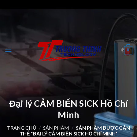
Skip
to
content
0
Đại lý CẢM BIẾN SICK Hồ Chí
Minh
TRANG CHỦ
/
SẢN PHẨM
/
SẢN PHẨM ĐƯỢC GẮN
THẺ “ĐẠI LÝ CẢM BIẾN SICK HỒ CHÍ MINH”