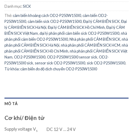
Danh mục:
SICK
Thẻ:
cảm biến khoảng cách OD2-P250W150I0
,
cảm biến OD2-
P250W150I0
,
cảm biến sick OD2-P250W150I0
,
Đại lý CẢM BIẾN SICK
,
Đại
lý CẢM BIẾN SICK Hà Nội
,
Đại lý CẢM BIẾN SICK Hồ Chí Minh
,
Đại lý CẢM
BIẾN SICK Việt Nam
,
đại lý phân phối cảm biến sick OD2-P250W150I0
,
nhà
phân phối cảm biến OD2-P250W150I0
,
Nhà phân phối CẢM BIẾN SICK
,
nhà
phân phối CẢM BIẾN SICK Hà Nội
,
nhà phân phối CẢM BIẾN SICK HCM
,
nhà
phân phối CẢM BIẾN SICK Hồ Chí Minh
,
nhà phân phối CẢM BIẾN SICK Việt
Nam
,
OD2-P250W150I0
,
OD2-P250W150I0 sensor sick
,
OD2-
P250W150I0 sick
,
sensor sick OD2-P250W150I0
,
sick OD2-P250W150I0
,
Từ khóa: cảm biến đo độ dịch chuyển OD2-P250W150I0
MÔ TẢ
Cơ khí/ Điện tử
Supply voltage V
DC 12 V … 24 V
s