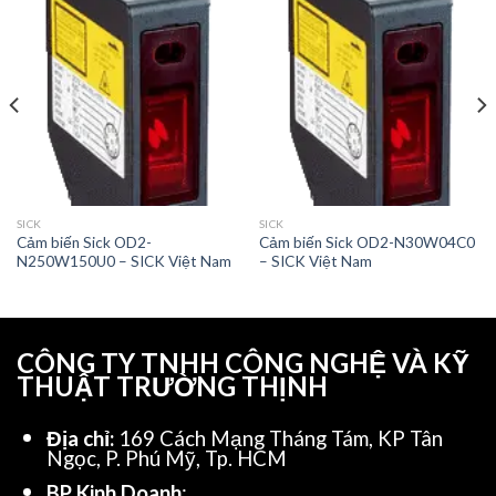
SICK
SICK
Cảm biến Sick OD2-
Cảm biến Sick OD2-N30W04C0
N250W150U0 – SICK Việt Nam
– SICK Việt Nam
CÔNG TY TNHH CÔNG NGHỆ VÀ KỸ
THUẬT TRƯỜNG THỊNH
Địa chỉ:
169 Cách Mạng Tháng Tám, KP Tân
Ngọc, P. Phú Mỹ, Tp. HCM
BP Kinh Doanh
: