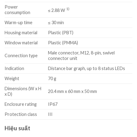
Power
1)
≤ 2.88 W
consumption
Warm-up time
≤ 30 min
Housing material
Plastic (PBT)
Window material
Plastic (PMMA)
Male connector, M12, 8-pin, swivel
Connection type
connector unit
Indication
Distance bar graph, up to 8 status LEDs
Weight
70 g
Dimensions (W x H
20.4 mm x 60 mm x 50 mm
x D)
Enclosure rating
IP67
Protection class
III
Hiệu suất