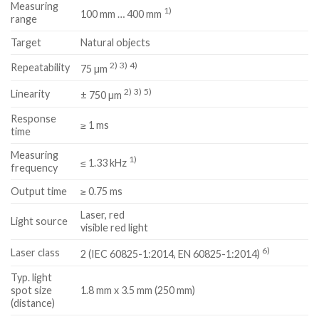
Measuring
1)
100 mm … 400 mm
range
Target
Natural objects
2)
3)
4)
Repeatability
75 µm
2)
3)
5)
Linearity
± 750 µm
Response
≥ 1 ms
time
Measuring
1)
≤ 1.33 kHz
frequency
Output time
≥ 0.75 ms
Laser, red
Light source
visible red light
6)
Laser class
2 (IEC 60825-1:2014, EN 60825-1:2014)
Typ. light
spot size
1.8 mm x 3.5 mm (250 mm)
(distance)