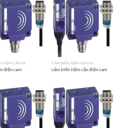
N TIỆM CẬN XS
CẢM BIẾN TIỆM CẬN XS
n điện cam
cảm biến tiệm cận điện cam