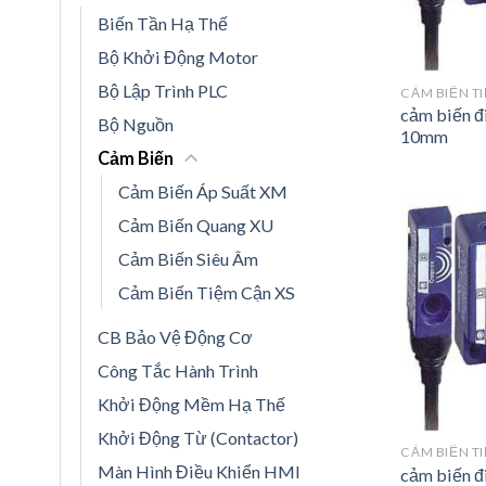
Biến Tần Hạ Thế
Bộ Khởi Động Motor
Bộ Lập Trình PLC
CẢM BIẾN T
cảm biến đ
Bộ Nguồn
10mm
Cảm Biến
Cảm Biến Áp Suất XM
Cảm Biến Quang XU
Cảm Biến Siêu Âm
Cảm Biến Tiệm Cận XS
CB Bảo Vệ Động Cơ
Công Tắc Hành Trình
Khởi Động Mềm Hạ Thế
Khởi Động Từ (Contactor)
CẢM BIẾN T
Màn Hình Điều Khiển HMI
cảm biến đ