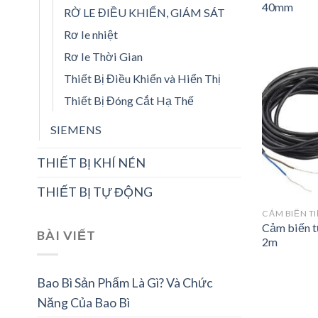
40mm
RỜ LE ĐIỀU KHIỂN, GIÁM SÁT
Rơ le nhiệt
Rơ le Thời Gian
Thiết Bị Điều Khiển và Hiển Thị
Thiết Bị Đóng Cắt Hạ Thế
SIEMENS
THIẾT BỊ KHÍ NÉN
THIẾT BỊ TỰ ĐỘNG
CẢM BIẾN T
Cảm biến t
BÀI VIẾT
2m
Bao Bì Sản Phẩm Là Gì? Và Chức
Năng Của Bao Bì