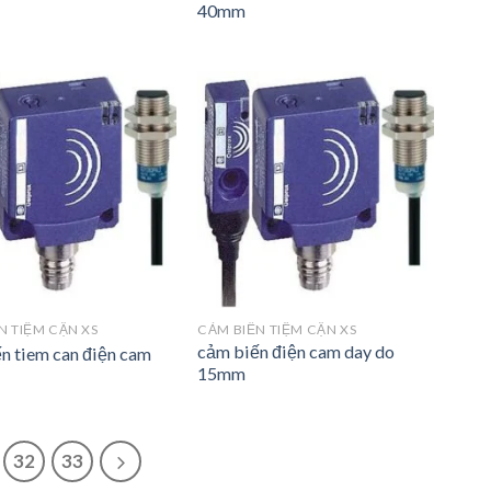
40mm
N TIỆM CẬN XS
CẢM BIẾN TIỆM CẬN XS
cảm biến điện cam day do
n tiem can điện cam
15mm
32
33