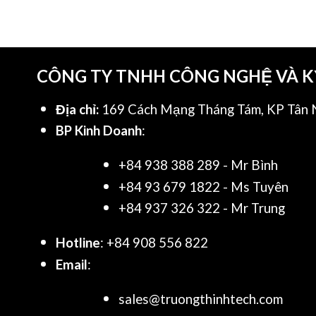
CÔNG TY TNHH CÔNG NGHỆ VÀ 
Địa chỉ:
169 Cách Mạng Tháng Tám, KP Tân N
BP Kinh Doanh
:
+84 938 388 289 - Mr Bình
+84 93 679 1822 - Ms Tuyên
+84 937 326 322 - Mr Trung
Hotline
: +84 908 556 822
Email
:
sales@truongthinhtech.com