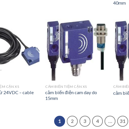
40mm
IỆM CẬN XS
CẢM BIẾN TIỆM CẬN XS
CẢM BIẾ
ừ 24VDC – cable
cảm biến điện cam day do
cảm biế
15mm
1
2
3
4
…
31