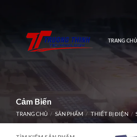
Skip
to
content
TRANG CH
Cảm Biến
TRANG CHỦ
/
SẢN PHẨM
/
THIẾT BỊ ĐIỆN
/
TÌM KIẾM SẢN PHẨM