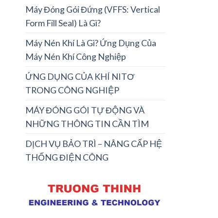
Máy Đóng Gói Đứng (VFFS: Vertical
Form Fill Seal) Là Gì?
Máy Nén Khí Là Gì? Ứng Dụng Của
Máy Nén Khí Công Nghiệp
ỨNG DỤNG CỦA KHÍ NITƠ
TRONG CÔNG NGHIỆP
MÁY ĐÓNG GÓI TỰ ĐỘNG VÀ
NHỮNG THÔNG TIN CẦN TÌM
DỊCH VỤ BẢO TRÌ – NÂNG CẤP HỆ
THỐNG ĐIỆN CÔNG