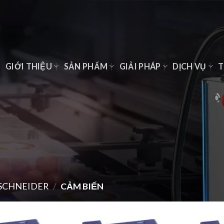
Ủ
GIỚI THIỆU
SẢN PHẨM
GIẢI PHÁP
DỊCH VỤ
T
SCHNEIDER
/
CẢM BIẾN