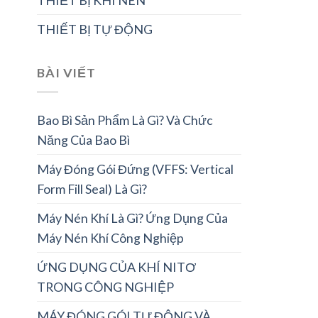
THIẾT BỊ KHÍ NÉN
THIẾT BỊ TỰ ĐỘNG
BÀI VIẾT
Bao Bì Sản Phẩm Là Gì? Và Chức
Năng Của Bao Bì
Máy Đóng Gói Đứng (VFFS: Vertical
Form Fill Seal) Là Gì?
Máy Nén Khí Là Gì? Ứng Dụng Của
Máy Nén Khí Công Nghiệp
ỨNG DỤNG CỦA KHÍ NITƠ
TRONG CÔNG NGHIỆP
MÁY ĐÓNG GÓI TỰ ĐỘNG VÀ