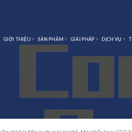
Ủ
GIỚI THIỆU
SẢN PHẨM
GIẢI PHÁP
DỊCH VỤ
T
hẩm chính là Máy in phun ký tự nhỏ, Máy khắc laser CO2, M