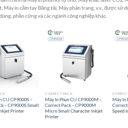
t, Máy in cầm tay Băng tải, Máy phân trang, v.v., được sử 
 dùng, phần cứng và các ngành công nghiệp khác.
ACK
CORRECT PACK
CORREC
n CIJ CP9000S –
Máy In Phun CIJ CP9000M –
Máy In 
ck – CP9000S Small
Correct Pack – CP9000M
Correc
nkjet Printer
Micro Small Character Inkjet
Speed In
Printer