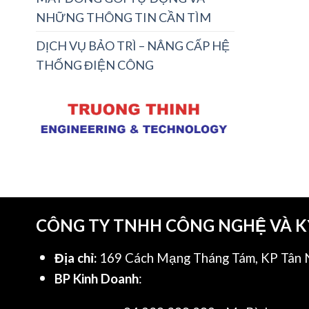
NHỮNG THÔNG TIN CẦN TÌM
DỊCH VỤ BẢO TRÌ – NÂNG CẤP HỆ
THỐNG ĐIỆN CÔNG
CÔNG TY TNHH CÔNG NGHỆ VÀ 
Địa chỉ:
169 Cách Mạng Tháng Tám, KP Tân N
BP Kinh Doanh
: