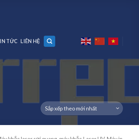
IN TỨC
LIÊN HỆ
áy khắc laser sợi quang, máy khắc Laser UV, Máy in