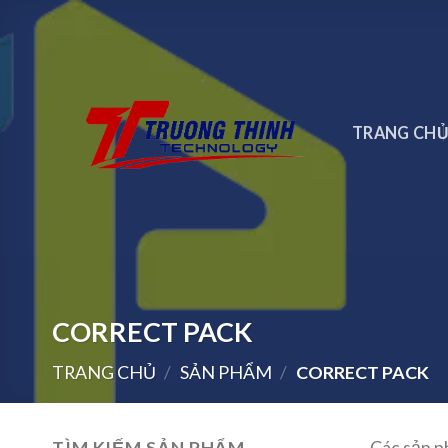
Skip
to
content
TRANG CH
CORRECT PACK
TRANG CHỦ
/
SẢN PHẨM
/
CORRECT PACK
TÌM KIẾM SẢN PHẨM
Các sản p