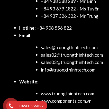
+84 938 388 289 - Mr Bình
+84 93 679 1822 - Ms Tuyên
+84 937 326 322 - Mr Trung
Hotline
: +84 908 556 822
Email
:
sales@truongthinhtech.com
sales02@truongthinhtech.com
sales03@truongthinhtech.com
info@truongthinhtech.com
Website
:
www.truongthinhtech.com
www.components.com.vn
84908556822