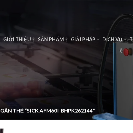
Ủ
GIỚI THIỆU
SẢN PHẨM
GIẢI PHÁP
DỊCH VỤ
T
ẮN THẺ “SICK AFM60I-BHPK262144”