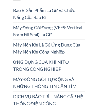
Bao Bì Sản Phẩm Là Gì? Và Chức
Năng Của Bao Bì
Máy Đóng Gói Đứng (VFFS: Vertical
Form Fill Seal) Là Gì?
Máy Nén Khí Là Gì? Ứng Dụng Của
Máy Nén Khí Công Nghiệp
ỨNG DỤNG CỦA KHÍ NITƠ
TRONG CÔNG NGHIỆP
MÁY ĐÓNG GÓI TỰ ĐỘNG VÀ
NHỮNG THÔNG TIN CẦN TÌM
DỊCH VỤ BẢO TRÌ – NÂNG CẤP HỆ
THỐNG ĐIỆN CÔNG