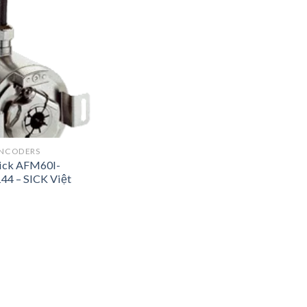
ENCODERS
Sick AFM60I-
4 – SICK Việt