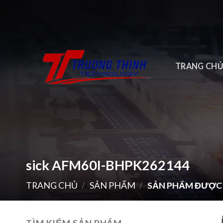
Skip
to
content
TRANG CH
sick AFM60I-BHPK262144
TRANG CHỦ
/
SẢN PHẨM
/
SẢN PHẨM ĐƯỢC G
TÌM KIẾM SẢN PHẨM