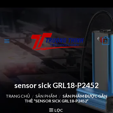
Skip
to
content
0
sensor sick GRL18-P2452
TRANG CHỦ
/
SẢN PHẨM
/
SẢN PHẨM ĐƯỢC GẮN
THẺ “SENSOR SICK GRL18-P2452”
LỌC