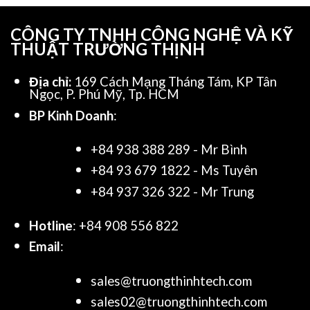
CÔNG TY TNHH CÔNG NGHỆ VÀ KỸ
THUẬT TRƯỜNG THỊNH
Địa chỉ:
169 Cách Mạng Tháng Tám, KP Tân
Ngọc, P. Phú Mỹ, Tp. HCM
BP Kinh Doanh
:
+84 938 388 289 - Mr Bình
+84 93 679 1822 - Ms Tuyên
+84 937 326 322 - Mr Trung
Hotline
: +84 908 556 822
Email
:
sales@truongthinhtech.com
sales02@truongthinhtech.com