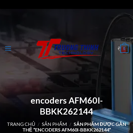
Skip
to
content
0
encoders AFM60I-
BBKK262144
TRANG CHỦ
/
SẢN PHẨM
/
SẢN PHẨM ĐƯỢC GẮN
THẺ “ENCODERS AFM60I-BBKK262144”