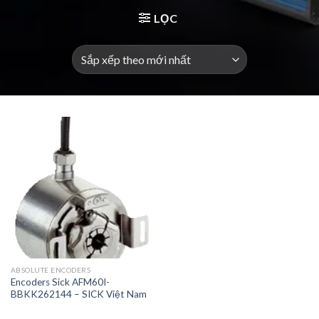
LỌC
ABSOLUTE ENCODERS
Encoders Sick AFM60I-
BBKK262144 – SICK Việt Nam