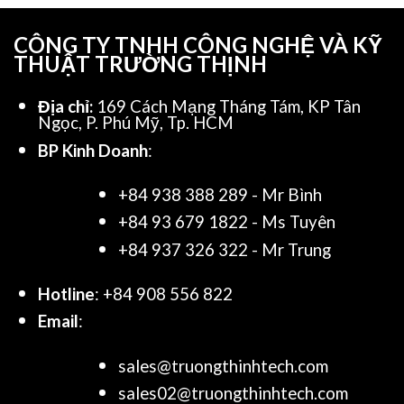
CÔNG TY TNHH CÔNG NGHỆ VÀ KỸ
THUẬT TRƯỜNG THỊNH
Địa chỉ:
169 Cách Mạng Tháng Tám, KP Tân
Ngọc, P. Phú Mỹ, Tp. HCM
BP Kinh Doanh
:
+84 938 388 289 - Mr Bình
+84 93 679 1822 - Ms Tuyên
+84 937 326 322 - Mr Trung
Hotline
: +84 908 556 822
Email
:
sales@truongthinhtech.com
sales02@truongthinhtech.com