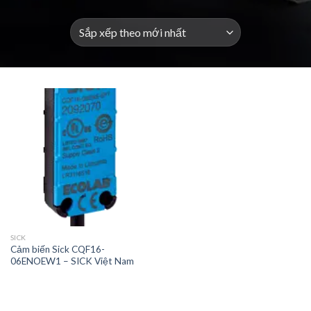
SICK
Cảm biến Sick CQF16-
06ENOEW1 – SICK Việt Nam