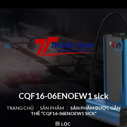
Skip
to
content
0
CQF16-06ENOEW1 sick
TRANG CHỦ
/
SẢN PHẨM
/
SẢN PHẨM ĐƯỢC GẮN
THẺ “CQF16-06ENOEW1 SICK”
LỌC