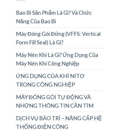
Bao Bì Sản Phẩm Là Gì? Và Chức
Năng Của Bao Bì
Máy Đóng Gói Đứng (VFFS: Vertical
Form Fill Seal) Là Gì?
Máy Nén Khí Là Gì? Ứng Dụng Của
Máy Nén Khí Công Nghiệp
ỨNG DỤNG CỦA KHÍ NITƠ
TRONG CÔNG NGHIỆP
MÁY ĐÓNG GÓI TỰ ĐỘNG VÀ
NHỮNG THÔNG TIN CẦN TÌM
DỊCH VỤ BẢO TRÌ – NÂNG CẤP HỆ
THỐNG ĐIỆN CÔNG