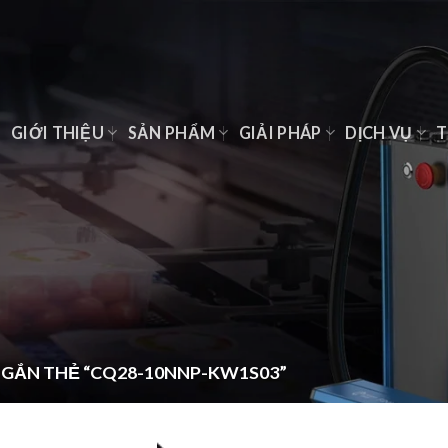
Ủ
GIỚI THIỆU
SẢN PHẨM
GIẢI PHÁP
DỊCH VỤ
T
GẮN THẺ “CQ28-10NNP-KW1S03”