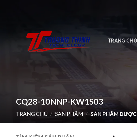
Skip
to
content
TRANG CH
CQ28-10NNP-KW1S03
TRANG CHỦ
/
SẢN PHẨM
/
SẢN PHẨM ĐƯỢC 
TÌM KIẾM SẢN PHẨM