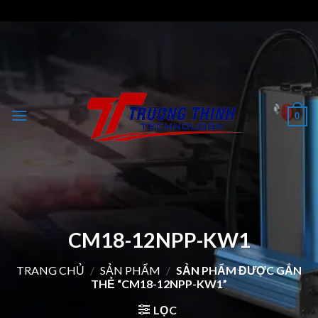
Skip
to
content
0
CM18-12NPP-KW1
TRANG CHỦ
/
SẢN PHẨM
/
SẢN PHẨM ĐƯỢC GẮN
THẺ “CM18-12NPP-KW1”
LỌC