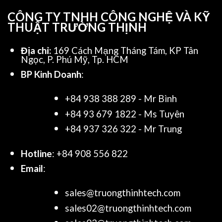
CÔNG TY TNHH CÔNG NGHỆ VÀ KỸ
THUẬT TRƯỜNG THỊNH
Địa chỉ:
169 Cách Mạng Tháng Tám, KP Tân
Ngọc, P. Phú Mỹ, Tp. HCM
BP Kinh Doanh
:
+84 938 388 289 - Mr Bình
+84 93 679 1822 - Ms Tuyên
+84 937 326 322 - Mr Trung
Hotline
: +84 908 556 822
Email
:
sales@truongthinhtech.com
sales02@truongthinhtech.com