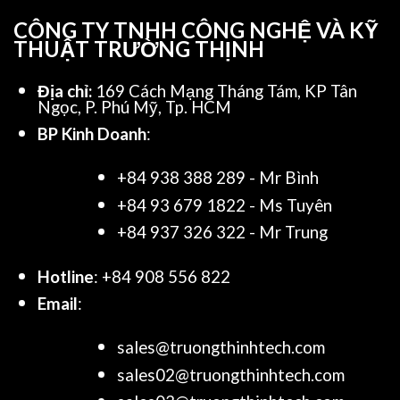
CÔNG TY TNHH CÔNG NGHỆ VÀ KỸ
THUẬT TRƯỜNG THỊNH
Địa chỉ:
169 Cách Mạng Tháng Tám, KP Tân
Ngọc, P. Phú Mỹ, Tp. HCM
BP Kinh Doanh
:
+84 938 388 289 - Mr Bình
+84 93 679 1822 - Ms Tuyên
+84 937 326 322 - Mr Trung
Hotline
: +84 908 556 822
Email
:
sales@truongthinhtech.com
sales02@truongthinhtech.com