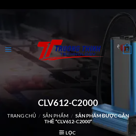
Skip
to
content
0
CLV612-C2000
TRANG CHỦ
/
SẢN PHẨM
/
SẢN PHẨM ĐƯỢC GẮN
THẺ “CLV612-C2000”
LỌC