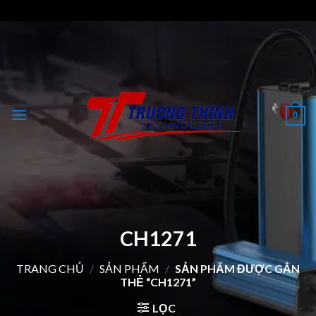
Skip
to
content
0
CH1271
TRANG CHỦ
/
SẢN PHẨM
/
SẢN PHẨM ĐƯỢC GẮN
THẺ “CH1271”
LỌC