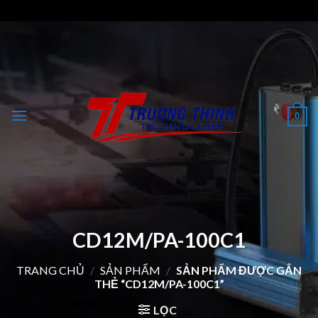
Skip
to
content
0
CD12M/PA-100C1
TRANG CHỦ
/
SẢN PHẨM
/
SẢN PHẨM ĐƯỢC GẮN
THẺ “CD12M/PA-100C1”
LỌC