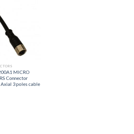
ECTORS
200A1 MICRO
S Connector
Axial 3 poles cable