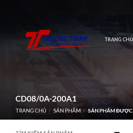
Skip
to
content
TRANG CH
CD08/0A-200A1
TRANG CHỦ
/
SẢN PHẨM
/
SẢN PHẨM ĐƯỢC 
TÌM KIẾM SẢN PHẨM