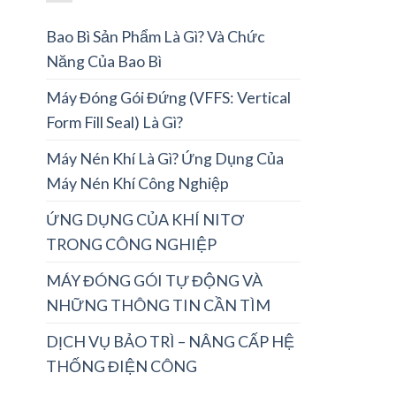
Bao Bì Sản Phẩm Là Gì? Và Chức
Năng Của Bao Bì
Máy Đóng Gói Đứng (VFFS: Vertical
Form Fill Seal) Là Gì?
Máy Nén Khí Là Gì? Ứng Dụng Của
Máy Nén Khí Công Nghiệp
ỨNG DỤNG CỦA KHÍ NITƠ
TRONG CÔNG NGHIỆP
MÁY ĐÓNG GÓI TỰ ĐỘNG VÀ
NHỮNG THÔNG TIN CẦN TÌM
DỊCH VỤ BẢO TRÌ – NÂNG CẤP HỆ
THỐNG ĐIỆN CÔNG