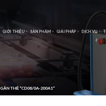
Ủ
GIỚI THIỆU
SẢN PHẨM
GIẢI PHÁP
DỊCH VỤ
T
GẮN THẺ “CD08/0A-200A1”