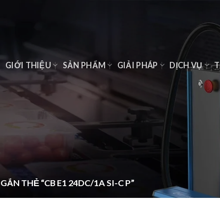
Ủ
GIỚI THIỆU
SẢN PHẨM
GIẢI PHÁP
DỊCH VỤ
T
ẮN THẺ “CB E1 24DC/1A SI-C P”