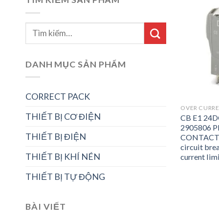
DANH MỤC SẢN PHẨM
CORRECT PACK
OVER CURRE
THIẾT BỊ CƠ ĐIỆN
CB E1 24D
2905806 
THIẾT BỊ ĐIỆN
CONTACT E
circuit brea
THIẾT BỊ KHÍ NÉN
current limi
THIẾT BỊ TỰ ĐỘNG
BÀI VIẾT