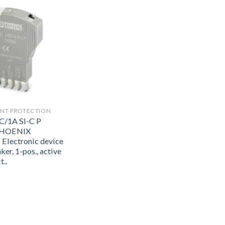
NT PROTECTION
C/1A SI-C P
PHOENIX
lectronic device
ker, 1-pos., active
t..