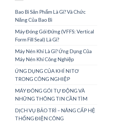
Bao Bì Sản Phẩm Là Gì? Và Chức
Năng Của Bao Bì
Máy Đóng Gói Đứng (VFFS: Vertical
Form Fill Seal) Là Gì?
Máy Nén Khí Là Gì? Ứng Dụng Của
Máy Nén Khí Công Nghiệp
ỨNG DỤNG CỦA KHÍ NITƠ
TRONG CÔNG NGHIỆP
MÁY ĐÓNG GÓI TỰ ĐỘNG VÀ
NHỮNG THÔNG TIN CẦN TÌM
DỊCH VỤ BẢO TRÌ – NÂNG CẤP HỆ
THỐNG ĐIỆN CÔNG