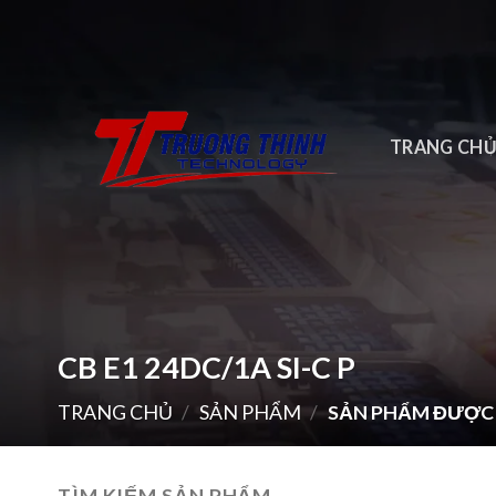
Skip
to
content
TRANG CH
CB E1 24DC/1A SI-C P
TRANG CHỦ
/
SẢN PHẨM
/
SẢN PHẨM ĐƯỢC G
TÌM KIẾM SẢN PHẨM