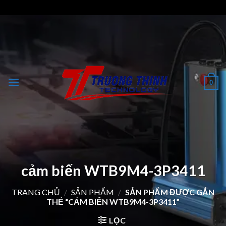
Skip
to
content
0
cảm biến WTB9M4-3P3411
TRANG CHỦ
/
SẢN PHẨM
/
SẢN PHẨM ĐƯỢC GẮN
THẺ “CẢM BIẾN WTB9M4-3P3411”
LỌC