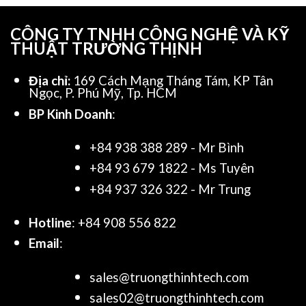
CÔNG TY TNHH CÔNG NGHỆ VÀ KỸ
THUẬT TRƯỜNG THỊNH
Địa chỉ:
169 Cách Mạng Tháng Tám, KP Tân
Ngọc, P. Phú Mỹ, Tp. HCM
BP Kinh Doanh
:
+84 938 388 289 - Mr Bình
+84 93 679 1822 - Ms Tuyên
+84 937 326 322 - Mr Trung
Hotline
: +84 908 556 822
Email
:
sales@truongthinhtech.com
sales02@truongthinhtech.com