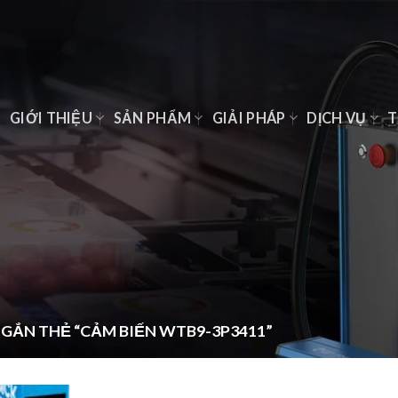
Ủ
GIỚI THIỆU
SẢN PHẨM
GIẢI PHÁP
DỊCH VỤ
T
GẮN THẺ “CẢM BIẾN WTB9-3P3411”