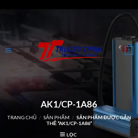
Skip
to
content
0
AK1/CP-1A86
TRANG CHỦ
/
SẢN PHẨM
/
SẢN PHẨM ĐƯỢC GẮN
THẺ “AK1/CP-1A86”
LỌC