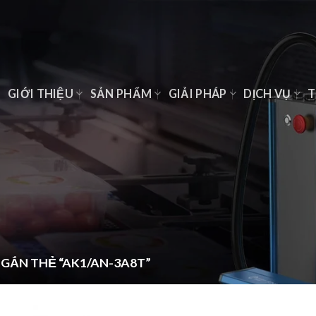
Ủ
GIỚI THIỆU
SẢN PHẨM
GIẢI PHÁP
DỊCH VỤ
T
GẮN THẺ “AK1/AN-3A8T”