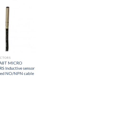
ECTORS
A8T MICRO
 Inductive sensor
ded NO/NPN cable