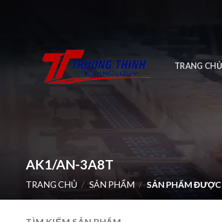
Skip
to
content
TRANG CH
AK1/AN-3A8T
TRANG CHỦ
/
SẢN PHẨM
/
SẢN PHẨM ĐƯỢC 
TÌM KIẾM SẢN PHẨM