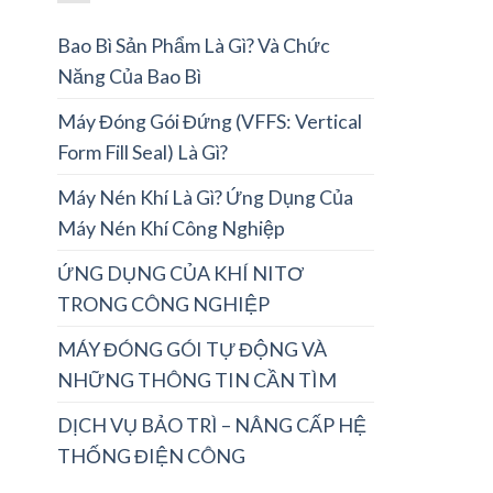
Bao Bì Sản Phẩm Là Gì? Và Chức
Năng Của Bao Bì
Máy Đóng Gói Đứng (VFFS: Vertical
Form Fill Seal) Là Gì?
Máy Nén Khí Là Gì? Ứng Dụng Của
Máy Nén Khí Công Nghiệp
ỨNG DỤNG CỦA KHÍ NITƠ
TRONG CÔNG NGHIỆP
MÁY ĐÓNG GÓI TỰ ĐỘNG VÀ
NHỮNG THÔNG TIN CẦN TÌM
DỊCH VỤ BẢO TRÌ – NÂNG CẤP HỆ
THỐNG ĐIỆN CÔNG