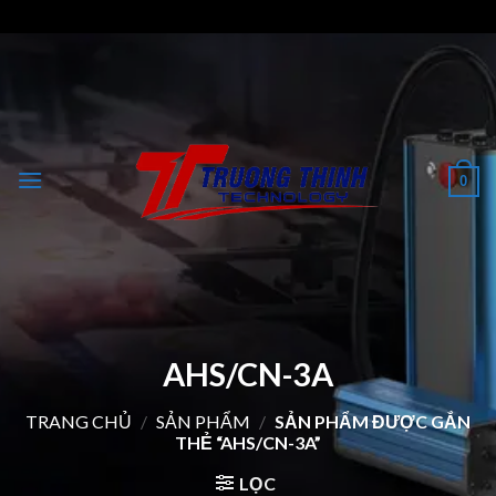
Skip
to
content
0
AHS/CN-3A
TRANG CHỦ
/
SẢN PHẨM
/
SẢN PHẨM ĐƯỢC GẮN
THẺ “AHS/CN-3A”
LỌC