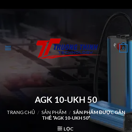
Skip
to
content
0
AGK 10-UKH 50
TRANG CHỦ
/
SẢN PHẨM
/
SẢN PHẨM ĐƯỢC GẮN
THẺ “AGK 10-UKH 50”
LỌC