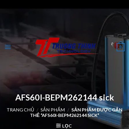
Skip
to
content
0
AFS60I-BEPM262144 sick
TRANG CHỦ
/
SẢN PHẨM
/
SẢN PHẨM ĐƯỢC GẮN
THẺ “AFS60I-BEPM262144 SICK”
LỌC