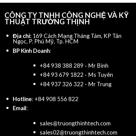
CÔNG TY TNHH CÔNG NGHỆ VÀ KỸ
THUẬT TRƯỜNG THỊNH
Địa chỉ:
169 Cách Mạng Tháng Tám, KP Tân
Ngọc, P. Phú Mỹ, Tp. HCM
BP Kinh Doanh
:
+84 938 388 289 - Mr Bình
+84 93 679 1822 - Ms Tuyên
+84 937 326 322 - Mr Trung
Hotline
: +84 908 556 822
Email
:
sales@truongthinhtech.com
sales02@truongthinhtech.com