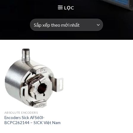
LỌC
ABSOLUTE ENCODERS
Encoders Sick AFS60I-
BCPC262144 – SICK Việt Nam