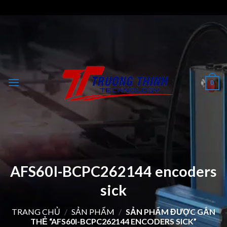
Skip
to
content
0
AFS60I-BCPC262144 encoders
sick
TRANG CHỦ
/
SẢN PHẨM
/
SẢN PHẨM ĐƯỢC GẮN
THẺ “AFS60I-BCPC262144 ENCODERS SICK”