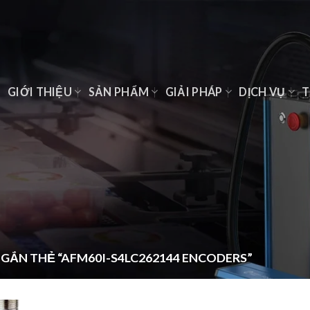
Ủ
GIỚI THIỆU
SẢN PHẨM
GIẢI PHÁP
DỊCH VỤ
T
GẮN THẺ “AFM60I-S4LC262144 ENCODERS”