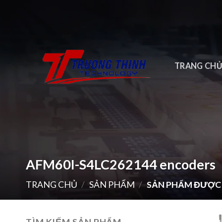
Skip
to
content
TRANG CH
AFM60I-S4LC262144 encoders
TRANG CHỦ
/
SẢN PHẨM
/
SẢN PHẨM ĐƯỢC 
TÌM KIẾM SẢN PHẨM