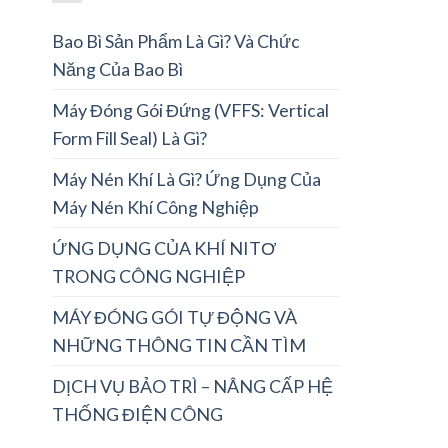
Bao Bì Sản Phẩm Là Gì? Và Chức
Năng Của Bao Bì
Máy Đóng Gói Đứng (VFFS: Vertical
Form Fill Seal) Là Gì?
Máy Nén Khí Là Gì? Ứng Dụng Của
Máy Nén Khí Công Nghiệp
ỨNG DỤNG CỦA KHÍ NITƠ
TRONG CÔNG NGHIỆP
MÁY ĐÓNG GÓI TỰ ĐỘNG VÀ
NHỮNG THÔNG TIN CẦN TÌM
DỊCH VỤ BẢO TRÌ – NÂNG CẤP HỆ
THỐNG ĐIỆN CÔNG