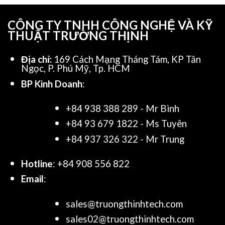
CÔNG TY TNHH CÔNG NGHỆ VÀ KỸ
THUẬT TRƯỜNG THỊNH
Địa chỉ:
169 Cách Mạng Tháng Tám, KP Tân
Ngọc, P. Phú Mỹ, Tp. HCM
BP Kinh Doanh
:
+84 938 388 289 - Mr Bình
+84 93 679 1822 - Ms Tuyên
+84 937 326 322 - Mr Trung
Hotline
: +84 908 556 822
Email
:
sales@truongthinhtech.com
sales02@truongthinhtech.com