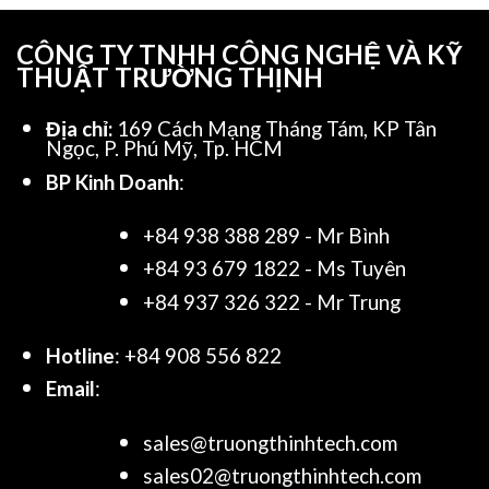
CÔNG TY TNHH CÔNG NGHỆ VÀ KỸ
THUẬT TRƯỜNG THỊNH
Địa chỉ:
169 Cách Mạng Tháng Tám, KP Tân
Ngọc, P. Phú Mỹ, Tp. HCM
BP Kinh Doanh
:
+84 938 388 289 - Mr Bình
+84 93 679 1822 - Ms Tuyên
+84 937 326 322 - Mr Trung
Hotline
: +84 908 556 822
Email
:
sales@truongthinhtech.com
sales02@truongthinhtech.com