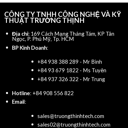
CÔNG TY TNHH CÔNG NGHỆ VÀ KỸ
THUẬT TRƯỜNG THỊNH
Địa chỉ:
169 Cách Mạng Tháng Tám, KP Tân
Ngọc, P. Phú Mỹ, Tp. HCM
BP Kinh Doanh
:
+84 938 388 289 - Mr Bình
+84 93 679 1822 - Ms Tuyên
+84 937 326 322 - Mr Trung
Hotline
: +84 908 556 822
Email
:
sales@truongthinhtech.com
sales02@truongthinhtech.com