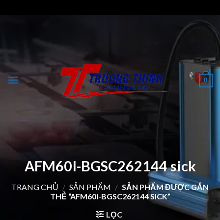
Skip
to
content
0
AFM60I-BGSC262144 sick
TRANG CHỦ
/
SẢN PHẨM
/
SẢN PHẨM ĐƯỢC GẮN
THẺ “AFM60I-BGSC262144 SICK”
LỌC