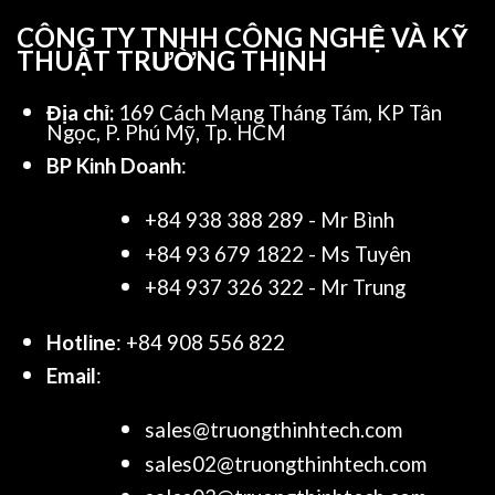
CÔNG TY TNHH CÔNG NGHỆ VÀ KỸ
THUẬT TRƯỜNG THỊNH
Địa chỉ:
169 Cách Mạng Tháng Tám, KP Tân
Ngọc, P. Phú Mỹ, Tp. HCM
BP Kinh Doanh
:
+84 938 388 289 - Mr Bình
+84 93 679 1822 - Ms Tuyên
+84 937 326 322 - Mr Trung
Hotline
: +84 908 556 822
Email
:
sales@truongthinhtech.com
sales02@truongthinhtech.com