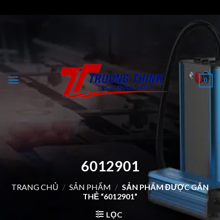
Skip
to
content
0
6012901
TRANG CHỦ
/
SẢN PHẨM
/
SẢN PHẨM ĐƯỢC GẮN
THẺ “6012901”
LỌC