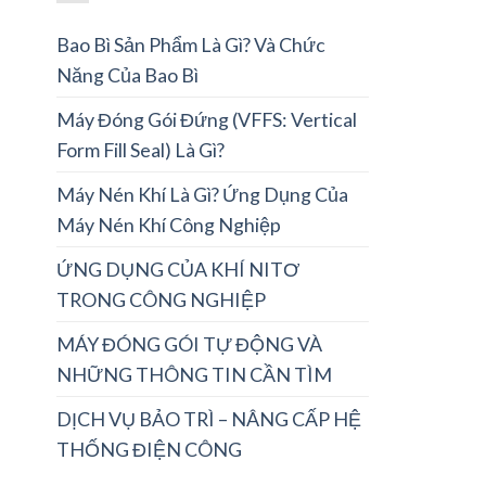
Bao Bì Sản Phẩm Là Gì? Và Chức
Năng Của Bao Bì
Máy Đóng Gói Đứng (VFFS: Vertical
Form Fill Seal) Là Gì?
Máy Nén Khí Là Gì? Ứng Dụng Của
Máy Nén Khí Công Nghiệp
ỨNG DỤNG CỦA KHÍ NITƠ
TRONG CÔNG NGHIỆP
MÁY ĐÓNG GÓI TỰ ĐỘNG VÀ
NHỮNG THÔNG TIN CẦN TÌM
DỊCH VỤ BẢO TRÌ – NÂNG CẤP HỆ
THỐNG ĐIỆN CÔNG