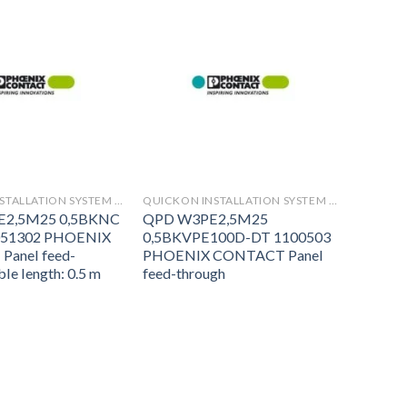
QUICKON INSTALLATION SYSTEM (QPD)
QUICKON INSTALLATION SYSTEM (QPD)
E2,5M25 0,5BKNC
QPD W3PE2,5M25
051302 PHOENIX
0,5BKVPE100D-DT 1100503
anel feed-
PHOENIX CONTACT Panel
ble length: 0.5 m
feed-through