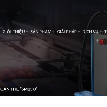
Ủ
GIỚI THIỆU
SẢN PHẨM
GIẢI PHÁP
DỊCH VỤ
T
GẮN THẺ “5M25 0”