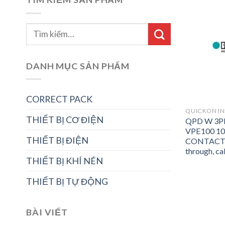
DANH MỤC SẢN PHẨM
CORRECT PACK
THIẾT BỊ CƠ ĐIỆN
QPD W 3P
VPE100 1
THIẾT BỊ ĐIỆN
CONTACT P
through, ca
THIẾT BỊ KHÍ NÉN
THIẾT BỊ TỰ ĐỘNG
BÀI VIẾT