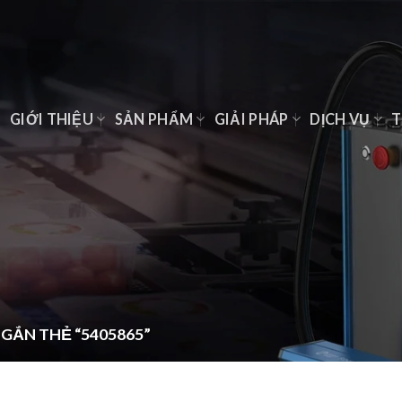
Ủ
GIỚI THIỆU
SẢN PHẨM
GIẢI PHÁP
DỊCH VỤ
T
GẮN THẺ “5405865”