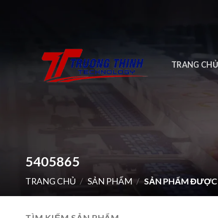
Skip
to
content
TRANG CH
5405865
TRANG CHỦ
/
SẢN PHẨM
/
SẢN PHẨM ĐƯỢC 
TÌM KIẾM SẢN PHẨM