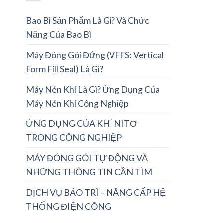
Bao Bì Sản Phẩm Là Gì? Và Chức
Năng Của Bao Bì
Máy Đóng Gói Đứng (VFFS: Vertical
Form Fill Seal) Là Gì?
Máy Nén Khí Là Gì? Ứng Dụng Của
Máy Nén Khí Công Nghiệp
ỨNG DỤNG CỦA KHÍ NITƠ
TRONG CÔNG NGHIỆP
MÁY ĐÓNG GÓI TỰ ĐỘNG VÀ
NHỮNG THÔNG TIN CẦN TÌM
DỊCH VỤ BẢO TRÌ – NÂNG CẤP HỆ
THỐNG ĐIỆN CÔNG