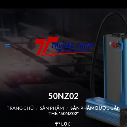
Skip
to
content
0
50NZ02
TRANG CHỦ
/
SẢN PHẨM
/
SẢN PHẨM ĐƯỢC GẮN
THẺ “50NZ02”
LỌC