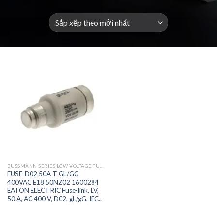
BUSSMANN SERIES LOW VOLTAGE FUSES AND ACCESSORIES
FUSE-D02 50A T GL/GG
400VAC E18 50NZ02 1600284
EATON ELECTRIC Fuse-link, LV,
50 A, AC 400 V, D02, gL/gG, IEC..