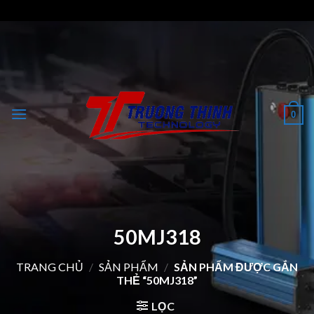
Skip
to
content
0
50MJ318
TRANG CHỦ
/
SẢN PHẨM
/
SẢN PHẨM ĐƯỢC GẮN
THẺ “50MJ318”
LỌC