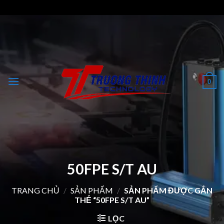
Skip
to
content
0
50FPE S/T AU
TRANG CHỦ
/
SẢN PHẨM
/
SẢN PHẨM ĐƯỢC GẮN
THẺ “50FPE S/T AU”
LỌC