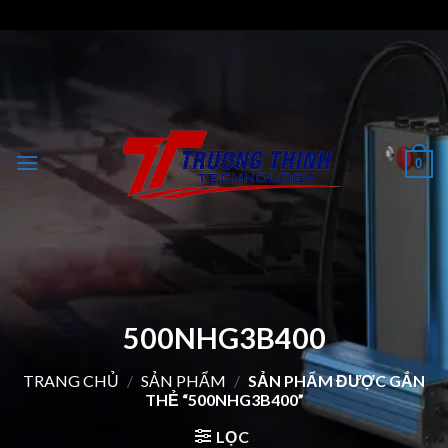
Skip
to
content
0
500NHG3B400
TRANG CHỦ
/
SẢN PHẨM
/
SẢN PHẨM ĐƯỢC GẮN
THẺ “500NHG3B400”
LỌC