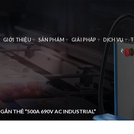
Ủ
GIỚI THIỆU
SẢN PHẨM
GIẢI PHÁP
DỊCH VỤ
T
ẮN THẺ “500A 690V AC INDUSTRIAL”