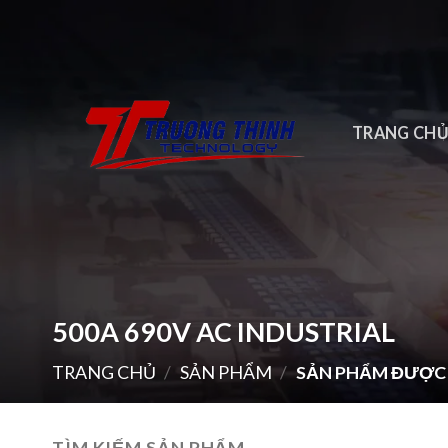
Skip
to
content
TRANG CH
500A 690V AC INDUSTRIAL
TRANG CHỦ
/
SẢN PHẨM
/
SẢN PHẨM ĐƯỢC G
TÌM KIẾM SẢN PHẨM