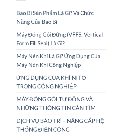
Bao Bì Sản Phẩm Là Gì? Và Chức
Năng Của Bao Bì
Máy Đóng Gói Đứng (VFFS: Vertical
Form Fill Seal) Là Gì?
Máy Nén Khí Là Gì? Ứng Dụng Của
Máy Nén Khí Công Nghiệp
ỨNG DỤNG CỦA KHÍ NITƠ
TRONG CÔNG NGHIỆP
MÁY ĐÓNG GÓI TỰ ĐỘNG VÀ
NHỮNG THÔNG TIN CẦN TÌM
DỊCH VỤ BẢO TRÌ – NÂNG CẤP HỆ
THỐNG ĐIỆN CÔNG