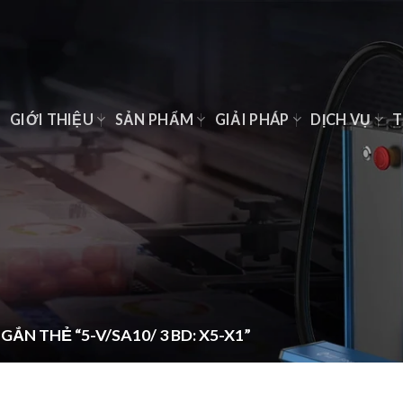
Ủ
GIỚI THIỆU
SẢN PHẨM
GIẢI PHÁP
DỊCH VỤ
T
N THẺ “5-V/SA10/ 3 BD: X5-X1”