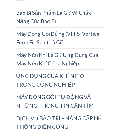
Bao Bì Sản Phẩm Là Gì? Và Chức
Năng Của Bao Bì
Máy Đóng Gói Đứng (VFFS: Vertical
Form Fill Seal) Là Gì?
Máy Nén Khí Là Gì? Ứng Dụng Của
Máy Nén Khí Công Nghiệp
ỨNG DỤNG CỦA KHÍ NITƠ
TRONG CÔNG NGHIỆP
MÁY ĐÓNG GÓI TỰ ĐỘNG VÀ
NHỮNG THÔNG TIN CẦN TÌM
DỊCH VỤ BẢO TRÌ – NÂNG CẤP HỆ
THỐNG ĐIỆN CÔNG