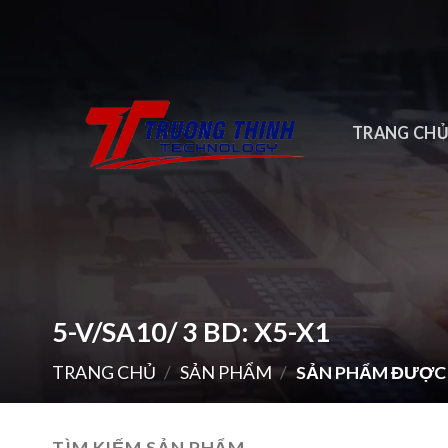
Skip
to
content
TRANG CH
5-V/SA10/ 3 BD: X5-X1
TRANG CHỦ
/
SẢN PHẨM
/
SẢN PHẨM ĐƯỢC GẮ
TÌM KIẾM SẢN PHẨM