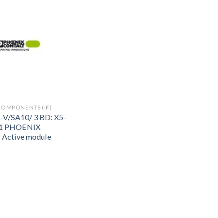
COMPONENTS (IF)
-V/SA10/ 3 BD: X5-
71 PHOENIX
Active module