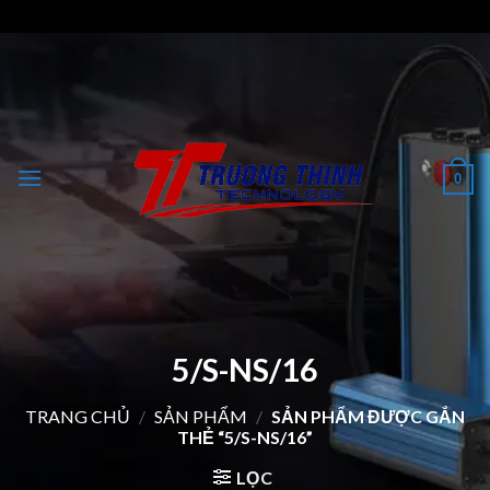
Skip
to
content
0
5/S-NS/16
TRANG CHỦ
/
SẢN PHẨM
/
SẢN PHẨM ĐƯỢC GẮN
THẺ “5/S-NS/16”
LỌC