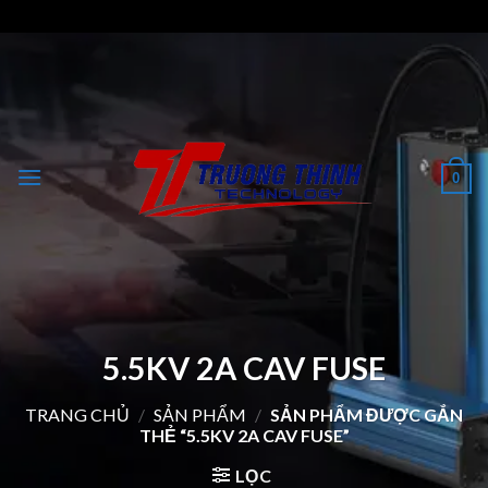
Skip
to
content
0
5.5KV 2A CAV FUSE
TRANG CHỦ
/
SẢN PHẨM
/
SẢN PHẨM ĐƯỢC GẮN
THẺ “5.5KV 2A CAV FUSE”
LỌC