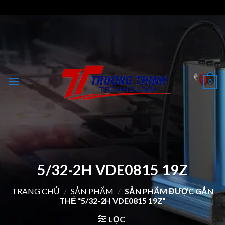
Skip
to
content
0
5/32-2H VDE0815 19Z
TRANG CHỦ
/
SẢN PHẨM
/
SẢN PHẨM ĐƯỢC GẮN
THẺ “5/32-2H VDE0815 19Z”
LỌC