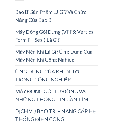
Bao Bì Sản Phẩm Là Gì? Và Chức
Năng Của Bao Bì
Máy Đóng Gói Đứng (VFFS: Vertical
Form Fill Seal) Là Gì?
Máy Nén Khí Là Gì? Ứng Dụng Của
Máy Nén Khí Công Nghiệp
ỨNG DỤNG CỦA KHÍ NITƠ
TRONG CÔNG NGHIỆP
MÁY ĐÓNG GÓI TỰ ĐỘNG VÀ
NHỮNG THÔNG TIN CẦN TÌM
DỊCH VỤ BẢO TRÌ – NÂNG CẤP HỆ
THỐNG ĐIỆN CÔNG