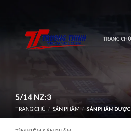
Skip
to
content
TRANG CH
5/14 NZ:3
TRANG CHỦ
/
SẢN PHẨM
/
SẢN PHẨM ĐƯỢC G
TÌM KIẾM SẢN PHẨM