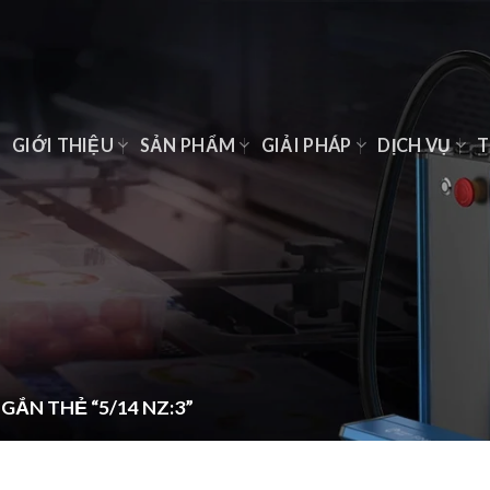
Ủ
GIỚI THIỆU
SẢN PHẨM
GIẢI PHÁP
DỊCH VỤ
T
ẮN THẺ “5/14 NZ:3”