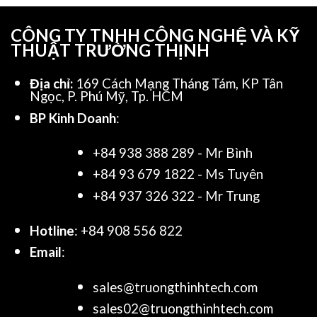
CÔNG TY TNHH CÔNG NGHỆ VÀ KỸ
THUẬT TRƯỜNG THỊNH
Địa chỉ:
169 Cách Mạng Tháng Tám, KP Tân
Ngọc, P. Phú Mỹ, Tp. HCM
BP Kinh Doanh
:
+84 938 388 289 - Mr Bình
+84 93 679 1822 - Ms Tuyên
+84 937 326 322 - Mr Trung
Hotline
: +84 908 556 822
Email
:
sales@truongthinhtech.com
sales02@truongthinhtech.com