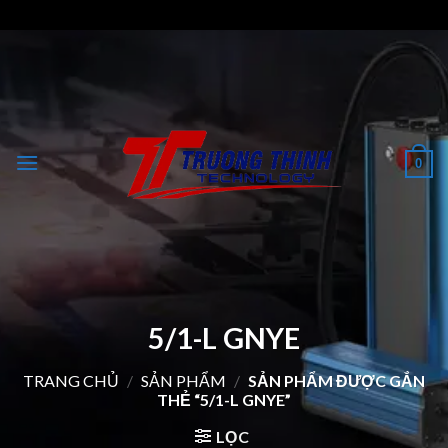
Skip
to
content
0
5/1-L GNYE
TRANG CHỦ
/
SẢN PHẨM
/
SẢN PHẨM ĐƯỢC GẮN
THẺ “5/1-L GNYE”
LỌC