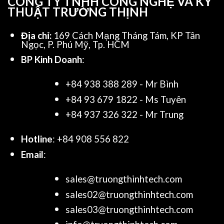
CÔNG TY TNHH CÔNG NGHỆ VÀ KỸ
THUẬT TRƯỜNG THỊNH
Địa chỉ:
169 Cách Mạng Tháng Tám, KP Tân
Ngọc, P. Phú Mỹ, Tp. HCM
BP Kinh Doanh
:
+84 938 388 289 - Mr Bình
+84 93 679 1822 - Ms Tuyên
+84 937 326 322 - Mr Trung
Hotline
: +84 908 556 822
Email
:
sales@truongthinhtech.com
sales02@truongthinhtech.com
sales03@truongthinhtech.com