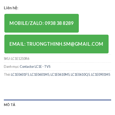
Liên hệ:
MOBILE/ZALO: 0938 38 8289
EMAIL: TRUONGTHINH.SM@GMAIL.COM
SKU:
LC1E1210R6
Danh mục:
Contactor LC1E - TVS
Thẻ:
LC1E0601F5
,
LC1E0601M5
,
LC1E0610M5
,
LC1E0610Q5
,
LC1E0901M5
MÔ TẢ