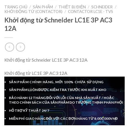
TRANG CHỦ
/
SẢN PHẨM
/
THIẾT BỊ ĐIỆN
/
SCHNEIDER
/
KHỞI ĐỘNG TỪ (CONTACTOR)
/
CONTACTOR LC1E - TVS
Khởi động từ Schneider LC1E 3P AC3
12A
Khởi động từ Schneider LC1E 3P AC3 12A
Khởi động từ LC1E 3P AC3 12A
SẢN PHẨM CHÍNH HÃNG, MỚI 100% CHƯA SỬ DỤNG
SẢN PHẨM LUÔN ĐƯỢC KIỂM TRA TRƯỚC KHI XUẤT KHO
BẢO HÀNH 12 THÁNG ĐỐI VỚI LỖI CỦA NHÀ SẢN XUẤT / HOẶC
THEO CHÍNH SÁCH CỦA SẢN PHẨM DO TRƯỜNG THỊNH PHÂN PHỐI
HỖ TRỢ KỸ THUẬT 24/7
MIỄN PHÍ GIAO HÀNG ĐỐI VỚI CÁC ĐƠN HÀNG TỪ 8,000,000VNĐ