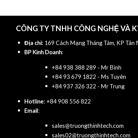
CÔNG TY TNHH CÔNG NGHỆ VÀ 
Địa chỉ:
169 Cách Mạng Tháng Tám, KP Tân N
BP Kinh Doanh
:
+84 938 388 289 - Mr Bình
+84 93 679 1822 - Ms Tuyên
+84 937 326 322 - Mr Trung
Hotline
: +84 908 556 822
Email
:
sales@truongthinhtech.com
sales02@truongthinhtech.com