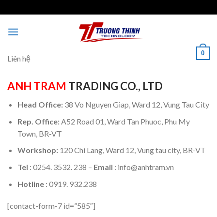
Skip
to
content
0
Liên hệ
ANH TRAM
TRADING CO., LTD
Head Office:
38 Vo Nguyen Giap, Ward 12, Vung Tau City
Rep. Office:
A52 Road 01, Ward Tan Phuoc, Phu My
Town, BR-VT
Workshop:
120 Chi Lang, Ward 12, Vung tau city, BR-VT
Tel
: 0254. 3532. 238 –
Email
: info@anhtram.vn
Hotline
: 0919. 932.238
[contact-form-7 id=”585″]