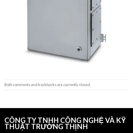
Both comments and trackbacks are currently closed.
CÔNG TY TNHH CÔNG NGHỆ VÀ KỸ
THUẬT TRƯỜNG THỊNH