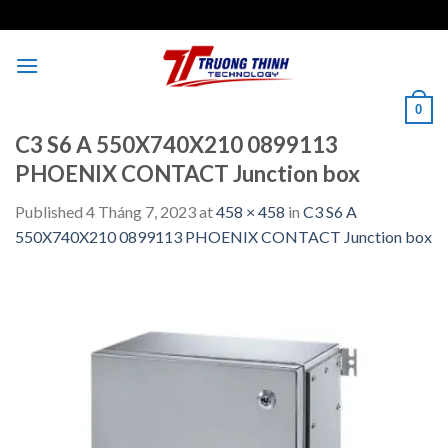
Skip
to
content
0
C3 S6 A 550X740X210 0899113
PHOENIX CONTACT Junction box
Published
4 Tháng 7, 2023
at
458 × 458
in
C3 S6 A
550X740X210 0899113 PHOENIX CONTACT Junction box