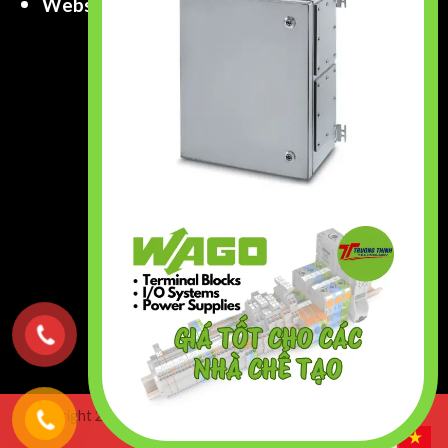
Website
:
www.truongthinhtech.com
www.components.com.vn
Copyright 2026 ©
Truong Thinh Technology & Engineering
Co.,Ltd. All right Reserved.