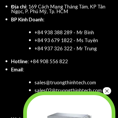
Địa chỉ:
169 Cách Mạng Tháng Tám, KP Tân
Ngọc, P. Phú Mỹ, Tp. HCM
BP Kinh Doanh
:
+84 938 388 289 - Mr Bình
+84 93 679 1822 - Ms Tuyên
+84 937 326 322 - Mr Trung
Hotline
: +84 908 556 822
Email
:
sales@truongthinhtech.com
sales02@truongthinhtech.com
sales03@truongthinhtech.com
info@truongthinhtech.com