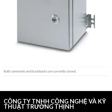
Both comments and trackbacks are currently closed.
CÔNG TY TNHH CÔNG NGHỆ VÀ KỸ
THUẬT TRƯỜNG THỊNH