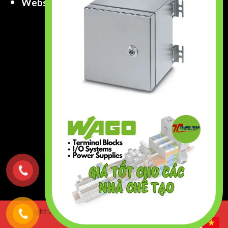
Website
:
www.truongthinhtech.com
www.components.com.vn
Copyright 2026 ©
Truong Thinh Technology & Engineering
Co.,Ltd. All right Reserved.