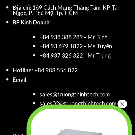
Địa chỉ:
169 Cách Mạng Tháng Tám, KP Tân
Ngọc, P. Phú Mỹ, Tp. HCM
BP Kinh Doanh
:
+84 938 388 289 - Mr Bình
+84 93 679 1822 - Ms Tuyên
+84 937 326 322 - Mr Trung
Hotline
: +84 908 556 822
Email
:
sales@truongthinhtech.com
sales02@truongthinhtech.com
sales03@truongthinhtech.com
info@truongthinhtech.com