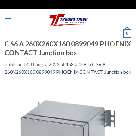
Skip
to
content
0
C S6 A 260X260X160 0899049 PHOENIX
CONTACT Junction box
Published
4 Tháng 7, 2023
at
458 × 458
in
C S6 A
260X260X160 0899049 PHOENIX CONTACT Junction box