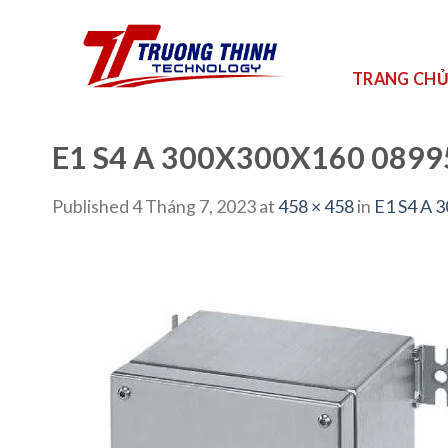
Skip
to
content
TRANG CH
E1 S4 A 300X300X160 0899
Published
4 Tháng 7, 2023
at
458 × 458
in
E1 S4 A