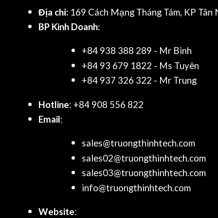
Địa chỉ:
169 Cách Mạng Tháng Tám, KP Tân N
BP Kinh Doanh
:
+84 938 388 289 - Mr Bình
+84 93 679 1822 - Ms Tuyên
+84 937 326 322 - Mr Trung
Hotline
: +84 908 556 822
Email
:
sales@truongthinhtech.com
sales02@truongthinhtech.com
sales03@truongthinhtech.com
info@truongthinhtech.com
Website
: