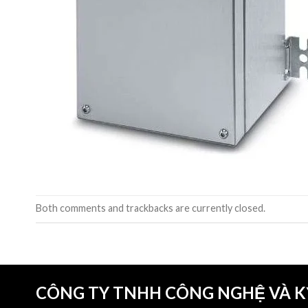
Both comments and trackbacks are currently closed.
CÔNG TY TNHH CÔNG NGHỆ VÀ 