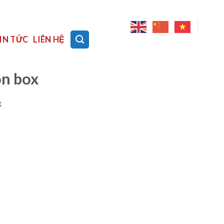
IN TỨC
LIÊN HỆ
n box
x