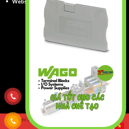
Website
:
www.truongthinhtech.com
www.components.com.vn
Copyright 2026 ©
Truong Thinh Technology & Engineering
Co.,Ltd. All right Reserved.