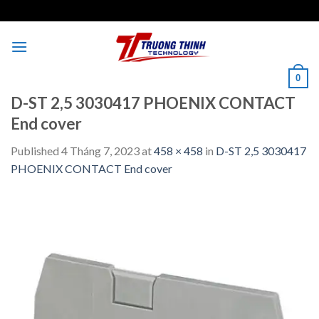
Skip
to
content
0
D-ST 2,5 3030417 PHOENIX CONTACT
End cover
Published
4 Tháng 7, 2023
at
458 × 458
in
D-ST 2,5 3030417
PHOENIX CONTACT End cover