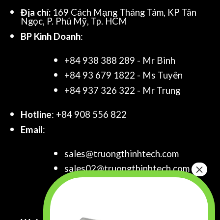
Địa chỉ:
169 Cách Mạng Tháng Tám, KP Tân
Ngọc, P. Phú Mỹ, Tp. HCM
BP Kinh Doanh
:
+84 938 388 289 - Mr Bình
+84 93 679 1822 - Ms Tuyên
+84 937 326 322 - Mr Trung
Hotline
: +84 908 556 822
Email
:
sales@truongthinhtech.com
sales02@truongthinhtech.com
sales03@truongthinhtech.com
info@truongthinhtech.com