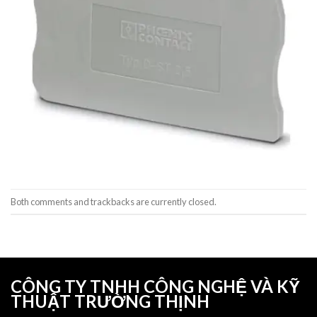
Both comments and trackbacks are currently closed.
CÔNG TY TNHH CÔNG NGHỆ VÀ KỸ
THUẬT TRƯỜNG THỊNH